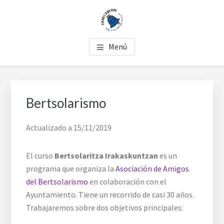
Skip
Skip
Skip
to
to
to
main
primary
footer
COLEGIO PÚBLICO
Ermitaberri es el único colegio de Burlada que ofrece la
content
sidebar
Menú
enseñanza gratuita en euskera.
ERMITABERRI
Primary
Sidebar
Bertsolarismo
Actualizado a 15/11/2019
El curso
Bertsolaritza Irakaskuntzan
es un
programa que organiza la
Asociación de Amigos
del Bertsolarismo
en colaboración con el
Ayuntamiento. Tiene un recorrido de casi 30 años.
Trabajaremos sobre dos objetivos principales: