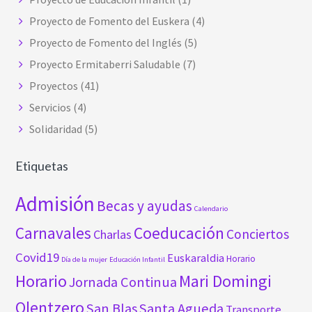
Proyecto de Fomento del Euskera
(4)
Proyecto de Fomento del Inglés
(5)
Proyecto Ermitaberri Saludable
(7)
Proyectos
(41)
Servicios
(4)
Solidaridad
(5)
Etiquetas
Admisión
Becas y ayudas
Calendario
Carnavales
Coeducación
Conciertos
Charlas
Covid19
Euskaraldia
Horario
Día de la mujer
Educación Infantil
Horario
Mari Domingi
Jornada Continua
Olentzero
San Blas
Santa Agueda
Transporte