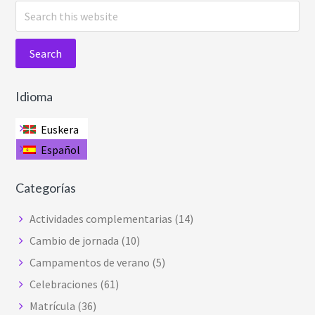
S
e
a
r
c
Idioma
h
t
Euskera
h
Español
i
s
Categorías
w
e
Actividades complementarias
(14)
b
Cambio de jornada
(10)
s
Campamentos de verano
(5)
i
t
Celebraciones
(61)
e
Matrícula
(36)