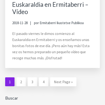
Euskaraldia en Ermitaberri –
Vídeo
2018-11-28
por
Ermitaberri Ikastetxe Publikoa
El pasado viernes le dimos comienzo al
Euskaraldia en Ermitaberri y os enseñamos unas
bonitas fotos de ese día. ¡Pero aún hay más! Esta
vez os hemos preparado un pequeño vídeo que
recoge muchas más. ¡Disfrutad!
Go
1
Go
2
Go
3
Go
4
Go
Next Page »
to
to
to
to
to
page
page
page
page
Buscar