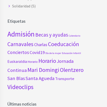
Solidaridad
(5)
Etiquetas
Admisión
Becas y ayudas
Calendario
Carnavales
Coeducación
Charlas
Conciertos
Covid19
Día de la mujer
Educación Infantil
Horario
Jornada
Euskaraldia
Horario
Mari Domingi
Olentzero
Continua
San Blas
Santa Agueda
Transporte
Videoclips
Últimas noticias