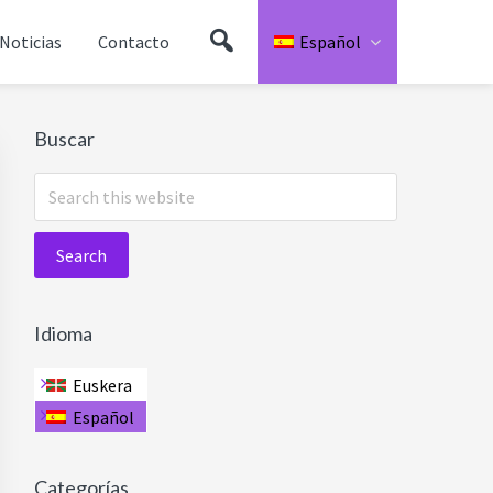
Buscador
Noticias
Contacto
Español
Primary
Buscar
Sidebar
Search
this
website
Idioma
Euskera
Español
Categorías