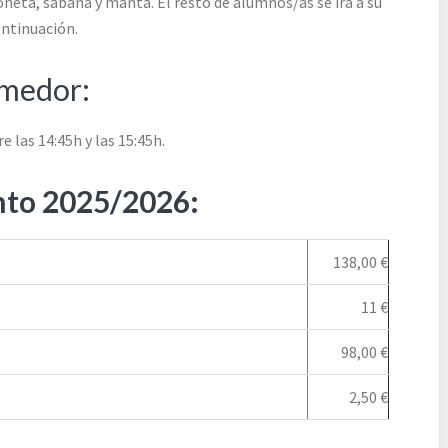
neta, sábana y manta. El resto de alumnos/as se irá a su
ontinuación.
omedor:
 las 14:45h y las 15:45h.
nto
2025/2026:
138,00 €
11 €
98,00 €
2,50 €