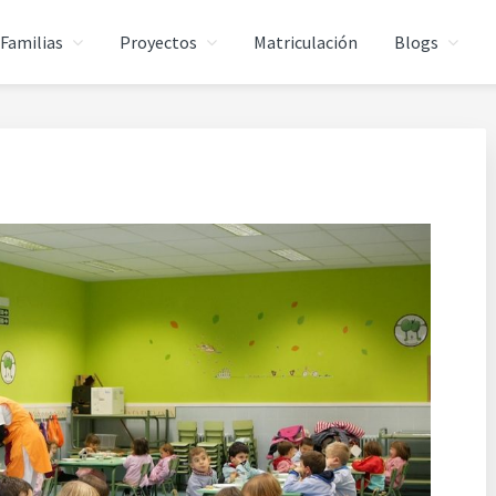
Familias
Proyectos
Matriculación
Blogs
RMITABERRI
 la enseñanza gratuita en euskera.