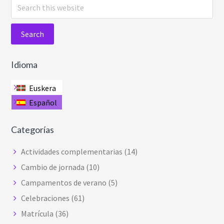
S
e
a
r
c
Idioma
h
t
Euskera
h
Español
i
s
Categorías
w
e
Actividades complementarias
(14)
b
Cambio de jornada
(10)
s
Campamentos de verano
(5)
i
t
Celebraciones
(61)
e
Matrícula
(36)