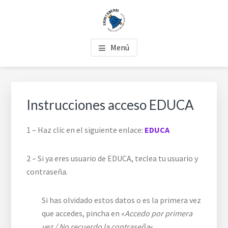
Skip
Skip
Skip
to
to
to
main
primary
footer
COLEGIO PÚBLICO
Ermitaberri es el único colegio de Burlada que ofrece la
content
sidebar
Menú
enseñanza gratuita en euskera.
ERMITABERRI
Primary
Sidebar
Instrucciones acceso EDUCA
1 – Haz clic en el siguiente enlace:
EDUCA
2 – Si ya eres usuario de EDUCA, teclea tu usuario y
contraseña.
Si has olvidado estos datos o es la primera vez
que accedes, pincha en «
Accedo por primera
vez / No recuerdo la contraseña
«.