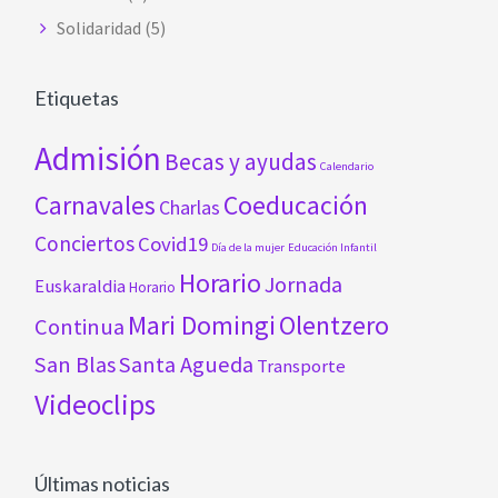
Solidaridad
(5)
Etiquetas
Admisión
Becas y ayudas
Calendario
Carnavales
Coeducación
Charlas
Conciertos
Covid19
Día de la mujer
Educación Infantil
Horario
Jornada
Euskaraldia
Horario
Mari Domingi
Olentzero
Continua
San Blas
Santa Agueda
Transporte
Videoclips
Últimas noticias