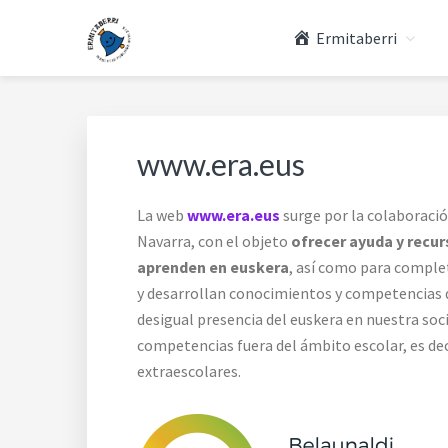
Skip
Skip
Skip
Skip
Ermitaberri
to
to
to
to
primary
main
primary
footer
COLEGIO PÚBLICO E
Ermitaberri es el único colegio de Burlada que ofrece
navigation
content
sidebar
www.era.eus
La web
www.era.eus
surge por la colaboración
Navarra, con el objeto
ofrecer ayuda y recurs
aprenden en euskera
, así como para complet
y desarrollan conocimientos y competencias q
desigual presencia del euskera en nuestra so
competencias fuera del ámbito escolar, es deci
extraescolares.