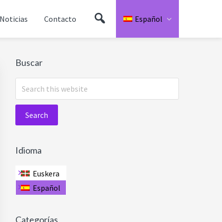
Buscador
Noticias
Contacto
Español
Primary
Buscar
Sidebar
Search
this
website
Idioma
Euskera
Español
Categorías