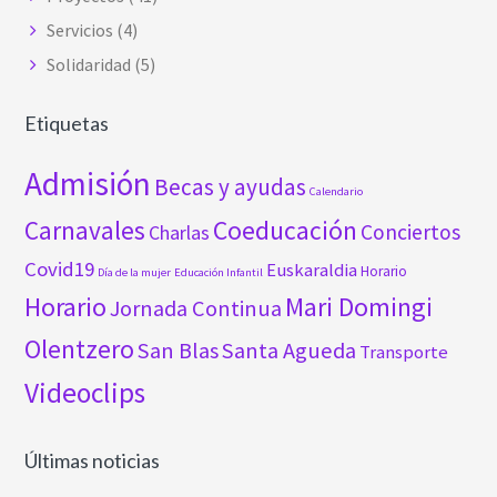
Servicios
(4)
Solidaridad
(5)
Etiquetas
Admisión
Becas y ayudas
Calendario
Carnavales
Coeducación
Conciertos
Charlas
Covid19
Euskaraldia
Horario
Día de la mujer
Educación Infantil
Horario
Mari Domingi
Jornada Continua
Olentzero
San Blas
Santa Agueda
Transporte
Videoclips
Últimas noticias