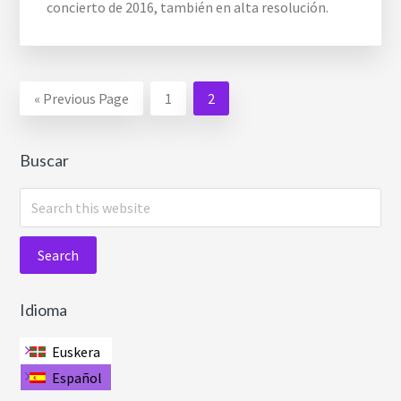
concierto de 2016, también en alta resolución.
«
Go
Previous Page
Go
1
Go
2
to
to
to
page
page
Buscar
S
e
a
r
c
Idioma
h
t
Euskera
h
Español
i