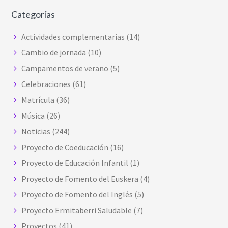
s
Categorías
w
e
Actividades complementarias
(14)
b
Cambio de jornada
(10)
s
Campamentos de verano
(5)
i
t
Celebraciones
(61)
e
Matrícula
(36)
Música
(26)
Noticias
(244)
Proyecto de Coeducación
(16)
Proyecto de Educación Infantil
(1)
Proyecto de Fomento del Euskera
(4)
Proyecto de Fomento del Inglés
(5)
Proyecto Ermitaberri Saludable
(7)
Proyectos
(41)