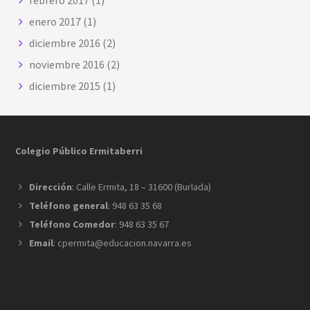
febrero 2017
(1)
enero 2017
(1)
diciembre 2016
(2)
noviembre 2016
(2)
diciembre 2015
(1)
Footer
Colegio Público Ermitaberri
Dirección
: Calle Ermita, 18 – 31600 (Burlada)
Teléfono general
: 948 63 35 68
Teléfono Comedor
: 948 63 35 67
Email
: cpermita@educacion.navarra.es