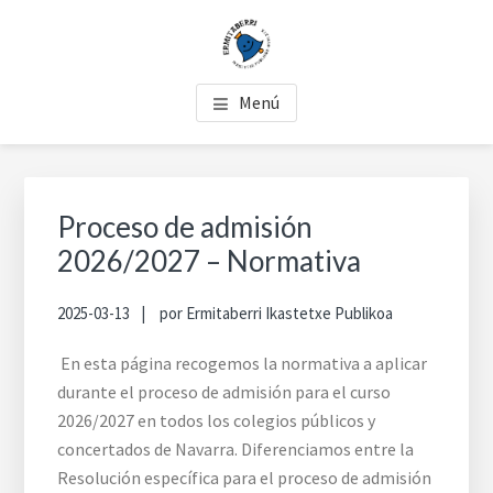
Skip
Skip
Skip
to
to
to
main
primary
footer
COLEGIO PÚBLICO
Ermitaberri es el único colegio de Burlada que ofrece la
content
sidebar
Menú
enseñanza gratuita en euskera.
ERMITABERRI
Primary
Sidebar
Proceso de admisión
2026/2027 – Normativa
2025-03-13
por
Ermitaberri Ikastetxe Publikoa
En esta página recogemos la normativa a aplicar
durante el proceso de admisión para el curso
2026/2027 en todos los colegios públicos y
concertados de Navarra. Diferenciamos entre la
Resolución específica para el proceso de admisión