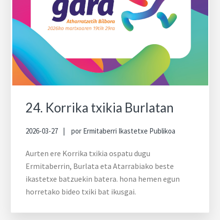
24. Korrika txikia Burlatan
2026-03-27
por
Ermitaberri Ikastetxe Publikoa
Aurten ere Korrika txikia ospatu dugu
Ermitaberrin, Burlata eta Atarrabiako beste
ikastetxe batzuekin batera. hona hemen egun
horretako bideo txiki bat ikusgai.