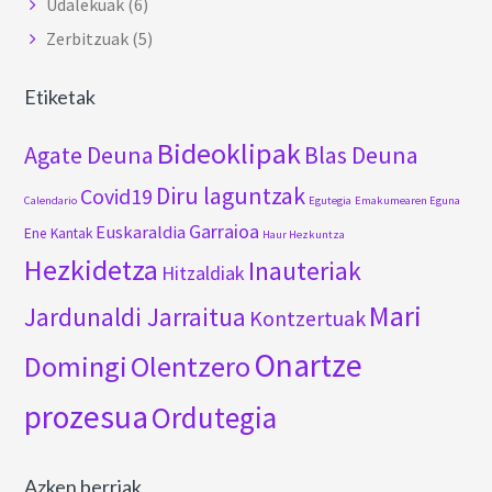
Udalekuak
(6)
Zerbitzuak
(5)
Etiketak
Bideoklipak
Agate Deuna
Blas Deuna
Diru laguntzak
Covid19
Calendario
Egutegia
Emakumearen Eguna
Garraioa
Euskaraldia
Ene Kantak
Haur Hezkuntza
Hezkidetza
Inauteriak
Hitzaldiak
Mari
Jardunaldi Jarraitua
Kontzertuak
Onartze
Domingi
Olentzero
prozesua
Ordutegia
Azken berriak