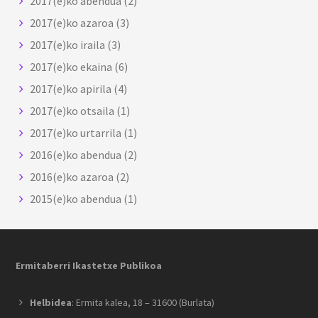
2017(e)ko abendua
(2)
2017(e)ko azaroa
(3)
2017(e)ko iraila
(3)
2017(e)ko ekaina
(6)
2017(e)ko apirila
(4)
2017(e)ko otsaila
(1)
2017(e)ko urtarrila
(1)
2016(e)ko abendua
(2)
2016(e)ko azaroa
(2)
2015(e)ko abendua
(1)
Footer
Ermitaberri Ikastetxe Publikoa
Helbidea
: Ermita kalea, 18 – 31600 (Burlata)