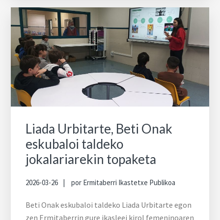
Liada Urbitarte, Beti Onak
eskubaloi taldeko
jokalariarekin topaketa
2026-03-26
por
Ermitaberri Ikastetxe Publikoa
Beti Onak eskubaloi taldeko Liada Urbitarte egon
zen Ermitaberrin gure ikasleei kirol femeninoaren