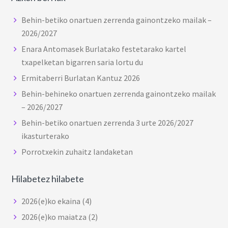
Behin-betiko onartuen zerrenda gainontzeko mailak –
2026/2027
Enara Antomasek Burlatako festetarako kartel
txapelketan bigarren saria lortu du
Ermitaberri Burlatan Kantuz 2026
Behin-behineko onartuen zerrenda gainontzeko mailak
– 2026/2027
Behin-betiko onartuen zerrenda 3 urte 2026/2027
ikasturterako
Porrotxekin zuhaitz landaketan
Hilabetez hilabete
2026(e)ko ekaina
(4)
2026(e)ko maiatza
(2)