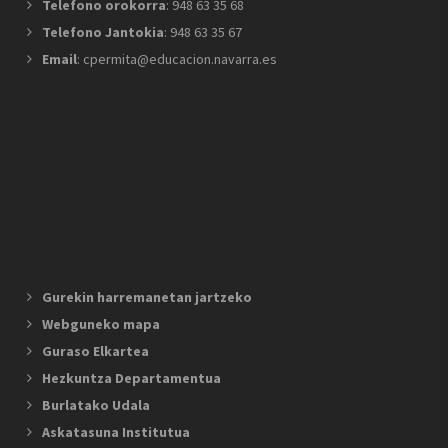
Telefono orokorra
: 948 63 35 68
Telefono Jantokia
: 948 63 35 67
Email
: cpermita@educacion.navarra.es
Gurekin harremanetan jartzeko
Webguneko mapa
Guraso Elkartea
Hezkuntza Departamentua
Burlatako Udala
Askatasuna Institutua