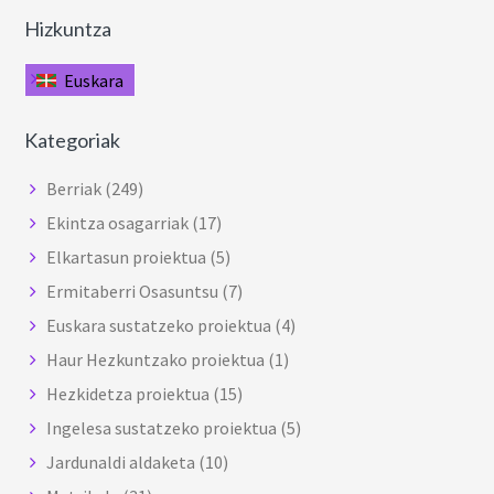
Hizkuntza
Euskara
Kategoriak
Berriak
(249)
Ekintza osagarriak
(17)
Elkartasun proiektua
(5)
Ermitaberri Osasuntsu
(7)
Euskara sustatzeko proiektua
(4)
Haur Hezkuntzako proiektua
(1)
Hezkidetza proiektua
(15)
Ingelesa sustatzeko proiektua
(5)
Jardunaldi aldaketa
(10)