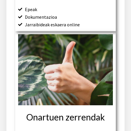
Epeak
Dokumentazioa
Jarraibideak eskaera online
Onartuen zerrendak