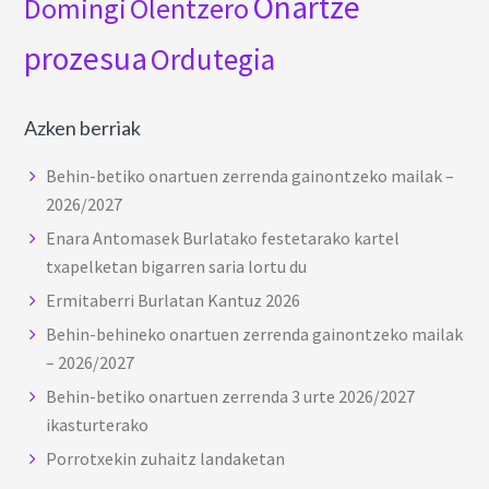
Onartze
Domingi
Olentzero
prozesua
Ordutegia
Azken berriak
Behin-betiko onartuen zerrenda gainontzeko mailak –
2026/2027
Enara Antomasek Burlatako festetarako kartel
txapelketan bigarren saria lortu du
Ermitaberri Burlatan Kantuz 2026
Behin-behineko onartuen zerrenda gainontzeko mailak
– 2026/2027
Behin-betiko onartuen zerrenda 3 urte 2026/2027
ikasturterako
Porrotxekin zuhaitz landaketan