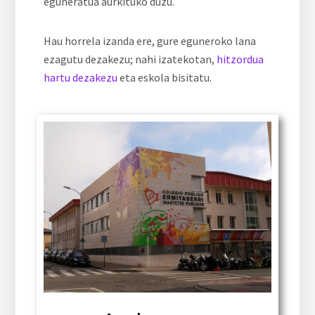
eguneratua aurkituko duzu.
Hau horrela izanda ere, gure eguneroko lana
ezagutu dezakezu; nahi izatekotan,
hitzordua
hartu dezakezu
eta eskola bisitatu.