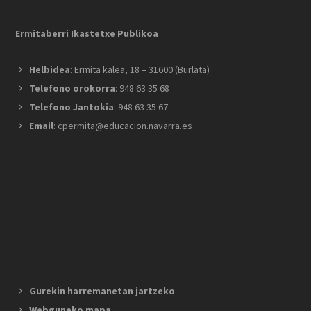
Ermitaberri Ikastetxe Publikoa
Helbidea
: Ermita kalea, 18 – 31600 (Burlata)
Telefono orokorra
: 948 63 35 68
Telefono Jantokia
: 948 63 35 67
Email
: cpermita@educacion.navarra.es
Gurekin harremanetan jartzeko
Webguneko mapa