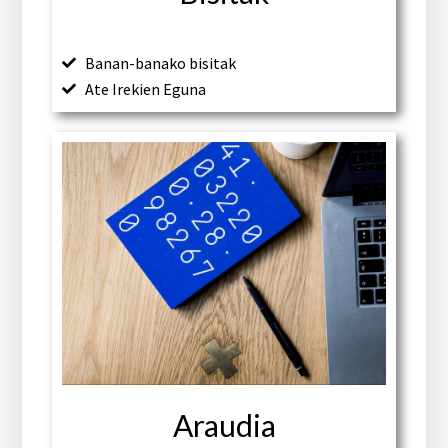
Banan-banako bisitak
Ate Irekien Eguna
Araudia