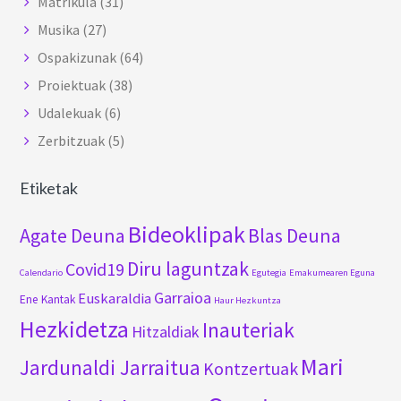
Matrikula
(31)
Musika
(27)
Ospakizunak
(64)
Proiektuak
(38)
Udalekuak
(6)
Zerbitzuak
(5)
Etiketak
Bideoklipak
Agate Deuna
Blas Deuna
Diru laguntzak
Covid19
Calendario
Egutegia
Emakumearen Eguna
Garraioa
Euskaraldia
Ene Kantak
Haur Hezkuntza
Hezkidetza
Inauteriak
Hitzaldiak
Mari
Jardunaldi Jarraitua
Kontzertuak