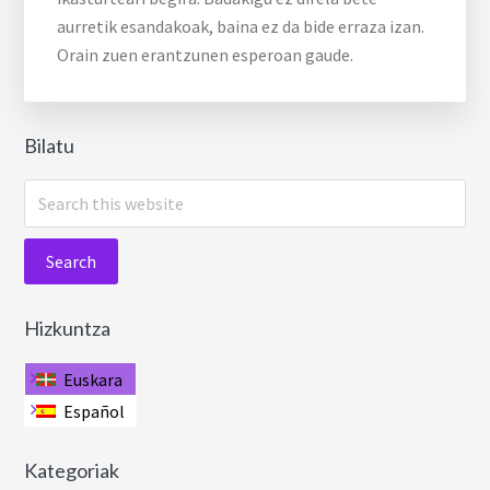
aurretik esandakoak, baina ez da bide erraza izan.
Orain zuen erantzunen esperoan gaude.
Bilatu
Search
this
website
Hizkuntza
Euskara
Español
Kategoriak