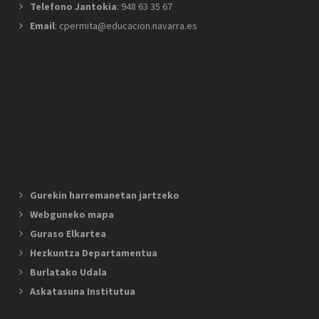
Telefono Jantokia
: 948 63 35 67
Email
: cpermita@educacion.navarra.es
Gurekin harremanetan jartzeko
Webguneko mapa
Guraso Elkartea
Hezkuntza Departamentua
Burlatako Udala
Askatasuna Institutua