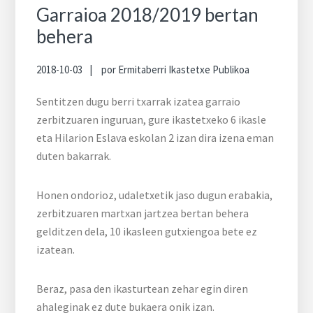
Garraioa 2018/2019 bertan
behera
2018-10-03
por
Ermitaberri Ikastetxe Publikoa
Sentitzen dugu berri txarrak izatea garraio
zerbitzuaren inguruan, gure ikastetxeko 6 ikasle
eta Hilarion Eslava eskolan 2 izan dira izena eman
duten bakarrak.
Honen ondorioz, udaletxetik jaso dugun erabakia,
zerbitzuaren martxan jartzea bertan behera
gelditzen dela, 10 ikasleen gutxiengoa bete ez
izatean.
Beraz, pasa den ikasturtean zehar egin diren
ahaleginak ez dute bukaera onik izan.