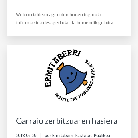
Web orrialdean ageri den honen inguruko
informazioa desagertuko da hemendik gutxira.
Garraio zerbitzuaren hasiera
2018-06-29
por
Ermitaberri Ikastetxe Publikoa