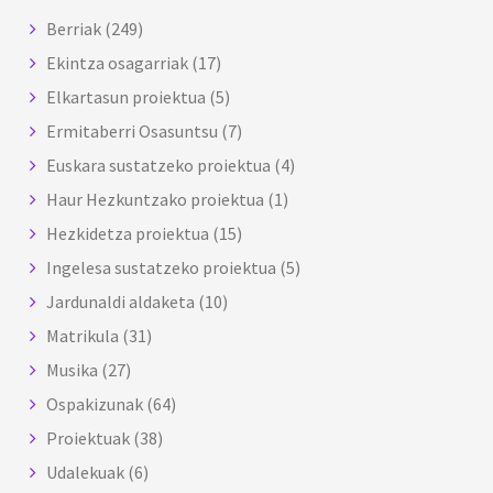
Berriak
(249)
Ekintza osagarriak
(17)
Elkartasun proiektua
(5)
Ermitaberri Osasuntsu
(7)
Euskara sustatzeko proiektua
(4)
Haur Hezkuntzako proiektua
(1)
Hezkidetza proiektua
(15)
Ingelesa sustatzeko proiektua
(5)
Jardunaldi aldaketa
(10)
Matrikula
(31)
Musika
(27)
Ospakizunak
(64)
Proiektuak
(38)
Udalekuak
(6)