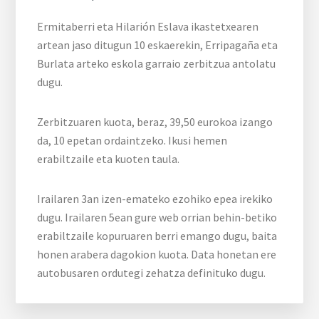
Ermitaberri eta Hilarión Eslava ikastetxearen
artean jaso ditugun 10 eskaerekin, Erripagaña eta
Burlata arteko eskola garraio zerbitzua antolatu
dugu.
Zerbitzuaren kuota, beraz, 39,50 eurokoa izango
da, 10 epetan ordaintzeko. Ikusi hemen
erabiltzaile eta kuoten taula.
Irailaren 3an izen-emateko ezohiko epea irekiko
dugu. Irailaren 5ean gure web orrian behin-betiko
erabiltzaile kopuruaren berri emango dugu, baita
honen arabera dagokion kuota. Data honetan ere
autobusaren ordutegi zehatza definituko dugu.