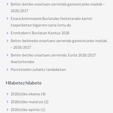
Behin-betiko onartuen zerrenda gainontzeko mailak –
2026/2027
Enara Antomasek Burlatako festetarako kartel
txapelketan bigarren saria lortu du
Ermitaberri Burlatan Kantuz 2026
Behin-behineko onartuen zerrenda gainontzeko mailak
– 2026/2027
Behin-betiko onartuen zerrenda 3 urte 2026/2027
ikasturterako
Porrotxekin zuhaitz landaketan
Hilabetez hilabete
2026(e)ko ekaina
(4)
2026(e)ko maiatza
(2)
2026(e)ko apirila
(1)