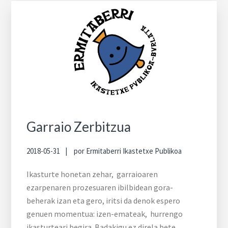
Garraio Zerbitzua
2018-05-31
por
Ermitaberri Ikastetxe Publikoa
Ikasturte honetan zehar, garraioaren
ezarpenaren prozesuaren ibilbidean gora-
beherak izan eta gero, iritsi da denok espero
genuen momentua: izen-emateak, hurrengo
ikasturteari begira. Badakigu ez direla bete