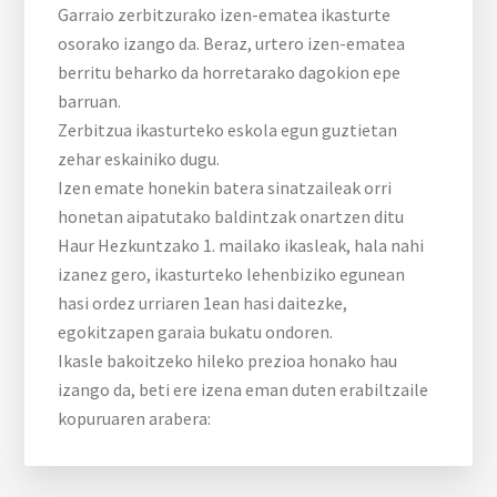
Garraio zerbitzurako izen-ematea ikasturte
osorako izango da. Beraz, urtero izen-ematea
berritu beharko da horretarako dagokion epe
barruan.
Zerbitzua ikasturteko eskola egun guztietan
zehar eskainiko dugu.
Izen emate honekin batera sinatzaileak orri
honetan aipatutako baldintzak onartzen ditu
Haur Hezkuntzako 1. mailako ikasleak, hala nahi
izanez gero, ikasturteko lehenbiziko egunean
hasi ordez urriaren 1ean hasi daitezke,
egokitzapen garaia bukatu ondoren.
Ikasle bakoitzeko hileko prezioa honako hau
izango da, beti ere izena eman duten erabiltzaile
kopuruaren arabera: