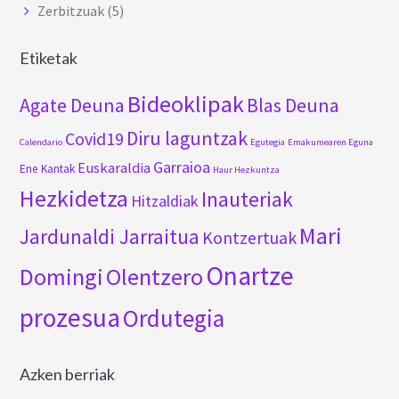
Zerbitzuak
(5)
Etiketak
Bideoklipak
Agate Deuna
Blas Deuna
Diru laguntzak
Covid19
Calendario
Egutegia
Emakumearen Eguna
Garraioa
Euskaraldia
Ene Kantak
Haur Hezkuntza
Hezkidetza
Inauteriak
Hitzaldiak
Mari
Jardunaldi Jarraitua
Kontzertuak
Onartze
Domingi
Olentzero
prozesua
Ordutegia
Azken berriak