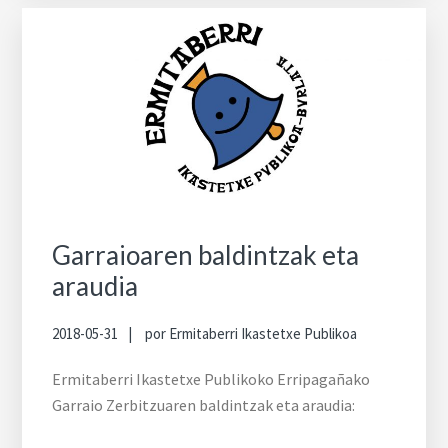
Garraioaren baldintzak eta
araudia
2018-05-31
por
Ermitaberri Ikastetxe Publikoa
Ermitaberri Ikastetxe Publikoko Erripagañako
Garraio Zerbitzuaren baldintzak eta araudia: