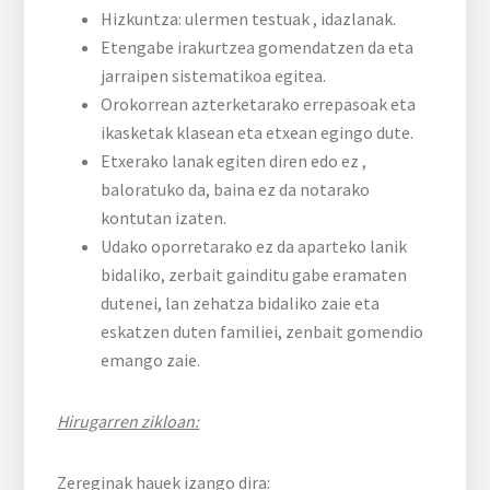
Hizkuntza: ulermen testuak , idazlanak.
Etengabe irakurtzea gomendatzen da eta
jarraipen sistematikoa egitea.
Orokorrean azterketarako errepasoak eta
ikasketak klasean eta etxean egingo dute.
Etxerako lanak egiten diren edo ez ,
baloratuko da, baina ez da notarako
kontutan izaten.
Udako oporretarako ez da aparteko lanik
bidaliko, zerbait gainditu gabe eramaten
dutenei, lan zehatza bidaliko zaie eta
eskatzen duten familiei, zenbait gomendio
emango zaie.
Hirugarren zikloan:
Zereginak hauek izango dira: