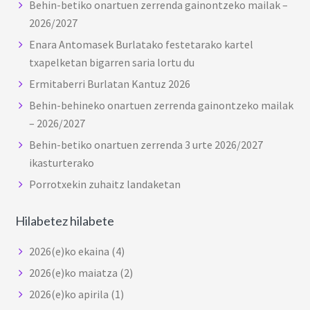
Behin-betiko onartuen zerrenda gainontzeko mailak –
2026/2027
Enara Antomasek Burlatako festetarako kartel
txapelketan bigarren saria lortu du
Ermitaberri Burlatan Kantuz 2026
Behin-behineko onartuen zerrenda gainontzeko mailak
– 2026/2027
Behin-betiko onartuen zerrenda 3 urte 2026/2027
ikasturterako
Porrotxekin zuhaitz landaketan
Hilabetez hilabete
2026(e)ko ekaina
(4)
2026(e)ko maiatza
(2)
2026(e)ko apirila
(1)