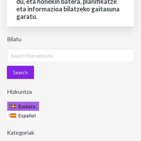
du, eta honekin batera, planifikatze
eta informazioa bilatzeko gaitasuna
garatu.
Bilatu
Search
this
website
Hizkuntza
Euskara
Español
Kategoriak