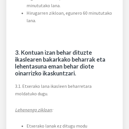
minututako lana.
Hirugarren zikloan, egunero 60 minututako
lana.
3.
Kontuan izan behar dituzte
ikaslearen bakarkako beharrak eta
lehentasuna eman behar diote
oinarrizko ikaskuntzari.
3.1. Etxerako lana ikasleen beharretara
moldatuko dugu.
Lehenengo zikloan
:
Etxerako lanak ez ditugu modu