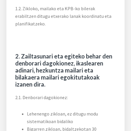
1.2. Zikloko, mailako eta KPB-ko bilerak
erabiltzen ditugu etxerako lanak koordinatu eta
planifikatzeko.
2.
Zailtasunari eta egiteko behar den
denborari dagokionez, ikaslearen
adinari, hezkuntza mailari eta
bilakaera mailari egokitutakoak
izanen dira.
2.1. Denborari dagokionez:
Lehenengo zikloan, ez ditugu modu
sistematikoan bidaliko
Bigarren zikloan, bidaltzekotan 30