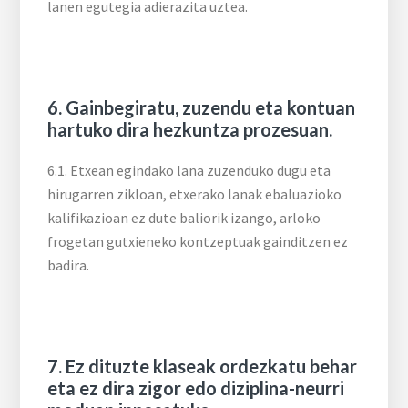
lanen egutegia adierazita uztea.
6. Gainbegiratu, zuzendu eta kontuan
hartuko dira hezkuntza prozesuan.
6.1. Etxean egindako lana zuzenduko dugu eta
hirugarren zikloan, etxerako lanak ebaluazioko
kalifikazioan ez dute baliorik izango, arloko
frogetan gutxieneko kontzeptuak gainditzen ez
badira.
7. Ez dituzte klaseak ordezkatu behar
eta ez dira zigor edo diziplina-neurri