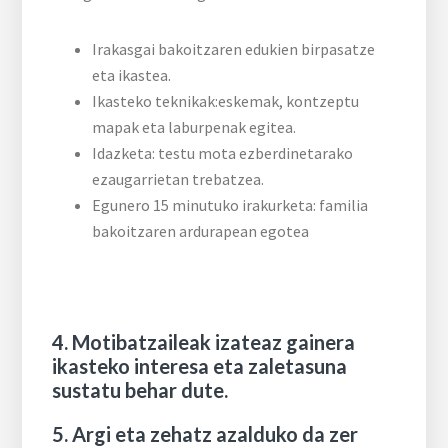
Irakasgai bakoitzaren edukien birpasatze
eta ikastea.
Ikasteko teknikak:eskemak, kontzeptu
mapak eta laburpenak egitea.
Idazketa: testu mota ezberdinetarako
ezaugarrietan trebatzea.
Egunero 15 minutuko irakurketa: familia
bakoitzaren ardurapean egotea
4.
Motibatzaileak izateaz gainera
ikasteko interesa eta zaletasuna
sustatu behar dute.
5.
Argi eta zehatz azalduko da zer