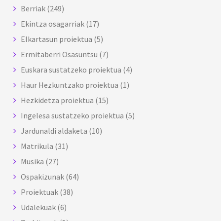
Berriak
(249)
Ekintza osagarriak
(17)
Elkartasun proiektua
(5)
Ermitaberri Osasuntsu
(7)
Euskara sustatzeko proiektua
(4)
Haur Hezkuntzako proiektua
(1)
Hezkidetza proiektua
(15)
Ingelesa sustatzeko proiektua
(5)
Jardunaldi aldaketa
(10)
Matrikula
(31)
Musika
(27)
Ospakizunak
(64)
Proiektuak
(38)
Udalekuak
(6)