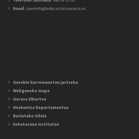
Telefono Jantokia
: 948 63 35 67
Email
: cpermita@educacion.navarra.es
Gurekin harremanetan jartzeko
Webguneko mapa
Guraso Elkartea
Hezkuntza Departamentua
Burlatako Udala
Askatasuna Institutua