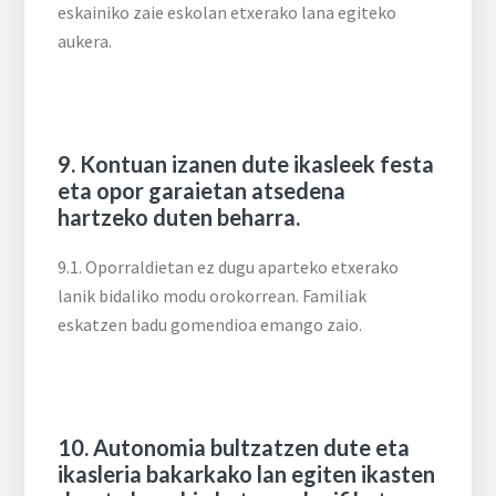
eskainiko zaie eskolan etxerako lana egiteko
aukera.
9. Kontuan izanen dute ikasleek festa
eta opor garaietan atsedena
hartzeko duten beharra.
9.1. Oporraldietan ez dugu aparteko etxerako
lanik bidaliko modu orokorrean. Familiak
eskatzen badu gomendioa emango zaio.
10. Autonomia bultzatzen dute eta
ikasleria bakarkako lan egiten ikasten