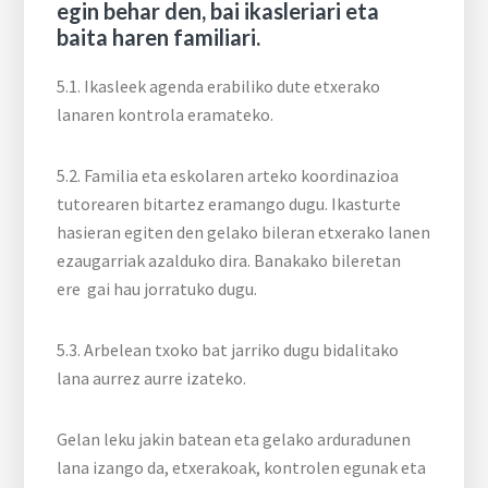
egin behar den, bai ikasleriari eta
baita haren familiari.
5.1. Ikasleek agenda erabiliko dute etxerako
lanaren kontrola eramateko.
5.2. Familia eta eskolaren arteko koordinazioa
tutorearen bitartez eramango dugu. Ikasturte
hasieran egiten den gelako bileran etxerako lanen
ezaugarriak azalduko dira. Banakako bileretan
ere gai hau jorratuko dugu.
5.3. Arbelean txoko bat jarriko dugu bidalitako
lana aurrez aurre izateko.
Gelan leku jakin batean eta gelako arduradunen
lana izango da, etxerakoak, kontrolen egunak eta