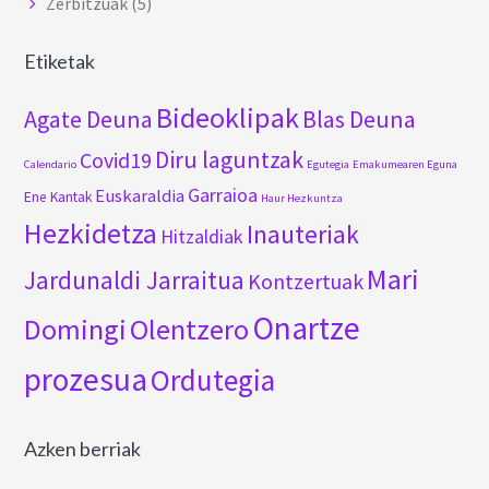
Zerbitzuak
(5)
Etiketak
Bideoklipak
Agate Deuna
Blas Deuna
Diru laguntzak
Covid19
Calendario
Egutegia
Emakumearen Eguna
Garraioa
Euskaraldia
Ene Kantak
Haur Hezkuntza
Hezkidetza
Inauteriak
Hitzaldiak
Mari
Jardunaldi Jarraitua
Kontzertuak
Onartze
Domingi
Olentzero
prozesua
Ordutegia
Azken berriak