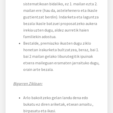
sistematikoan bidaliko, ez 1. mailan ezta 2.
mailan ere (hau da, astelehenero eta ikasle
guztientzat berdin). Indarketa eta laguntza
bezala ikasle batzuei proposatzeko aukera
irekia uzten dugu, aldez aurretik haien
familiekin adostua.
Bestalde, premiazko ikusten dugu ziklo
honetan irakurketa bultzatzea, beraz, bai 1.
bai 2 mailan gelako liburutegitik ipuinak
etxera maileguan eramaten jarraituko dugu,
orain arte bezala.
Bigarren Zikloan:
Arlo bakoitzeko gelan landu dena edo
bukatu ez diren ariketak, etxean amaitu ,
birpasatu eta ikasi.