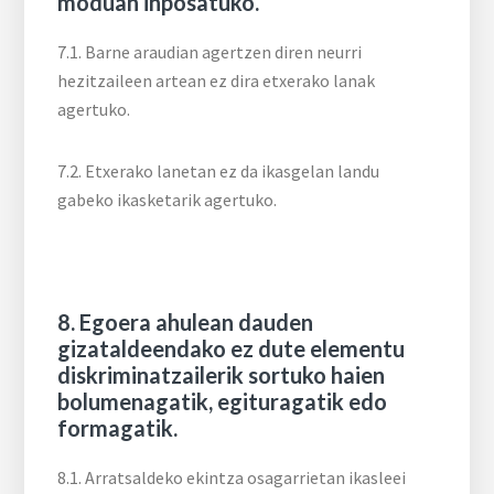
moduan inposatuko.
7.1. Barne araudian agertzen diren neurri
hezitzaileen artean ez dira etxerako lanak
agertuko.
7.2. Etxerako lanetan ez da ikasgelan landu
gabeko ikasketarik agertuko.
8. Egoera ahulean dauden
gizataldeendako ez dute elementu
diskriminatzailerik sortuko haien
bolumenagatik, egituragatik edo
formagatik.
8.1. Arratsaldeko ekintza osagarrietan ikasleei